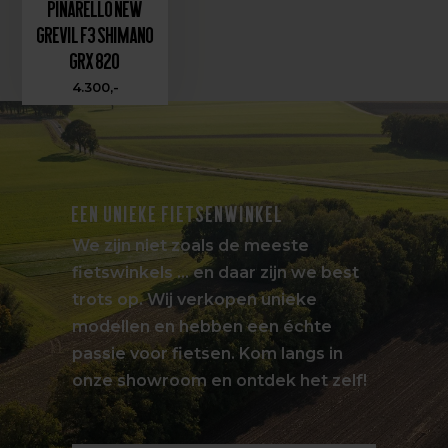
Pinarello New
Grevil F3 Shimano
GRX 820
4.300,-
EEN UNIEKE FIETSENWINKEL
We zijn niet zoals de meeste
fietswinkels … en daar zijn we best
trots op. Wij verkopen unieke
modellen en hebben een échte
passie voor fietsen. Kom langs in
onze showroom en ontdek het zelf!