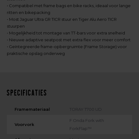
• Compatibel met frame bags en bike racks, ideaal voor lange
ritten en bikepacking
• Most Jaguar Ultra GR TICR stuur en Tiger Alu Aero TICR
stuurpen
• Mogelijkheid tot montage van TT-bars voor extra snelheid
• Nieuwe adaptive seatpost met extra flex voor meer comfort
• Geïntegreerde frame-opbergruimte (Frame Storage) voor
praktische opslag onderweg
Specificaties
Framemateriaal
TORAY T700 UD
F Onda Fork with
Voorvork
ForkFlap™