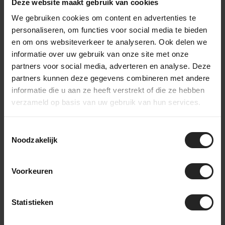
Deze website maakt gebruik van cookies
Verzendpartner: Levering via PostNL of DPD.
Tracking: Volg je bestelling met een track &
We gebruiken cookies om content en advertenties te
trace-code.
personaliseren, om functies voor social media te bieden
Internationale verzending mogelijk. (PostNL,
en om ons websiteverkeer te analyseren. Ook delen we
DPD, UPS of DHL Express)
informatie over uw gebruik van onze site met onze
Retourbeleid: Binnen Nederland kosteloos
partners voor social media, adverteren en analyse. Deze
retourneren binnen 14 dagen, mits in originele
staat en verpakking.
partners kunnen deze gegevens combineren met andere
informatie die u aan ze heeft verstrekt of die ze hebben
verzameld op basis van uw gebruik van hun services.
Ik heb besteld. En nu?
Toestemmingsselectie
Noodzakelijk
Na je online bestelling bij BikeSuperior gaan we
direct aan de slag. We bevestigen je bestelling via e-
mail en beginnen met het verzamelen van de
Voorkeuren
gekozen producten. Zodra alles gereed is,
monteren we indien nodig de fiets of onderdelen.
Daarna wordt je bestelling zorgvuldig verpakt en
Statistieken
verzonden. Je ontvangt een track & trace-code om
de levering te volgen. Heb je gekozen voor een