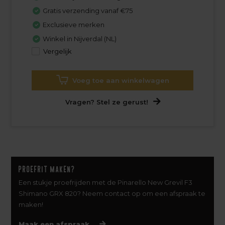
Gratis verzending vanaf €75
Exclusieve merken
Winkel in Nijverdal (NL)
Vergelijk
Voeg toe aan winkelwagen
Vragen? Stel ze gerust!
Proefrit maken?
Een stukje proefrijden met de Pinarello New Grevil F3
Shimano GRX 820? Neem contact op om een afspraak te
maken!
Maak een afspraak