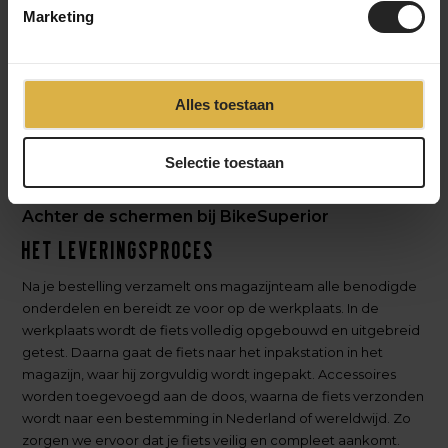
custom build? Dan houden we je op de hoogte van
Marketing
het opbouwproces, van frameselectie tot
afmontage, zodat je precies weet wanneer je
unieke fiets klaar is
Alles toestaan
Selectie toestaan
Achter de schermen bij BikeSuperior
Het leveringsproces
Na je bestelling verzamelt ons magazijnteam alle benodigde
onderdelen en bereidt ze voor op de werkplaats. In de
werkplaats wordt de fiets volledig opgebouwd en uitgebreid
getest. Daarna gaat de fiets naar het inpakstation in het
magazijn, waar hij zorgvuldig wordt ingepakt. Accessoires
worden toegevoegd aan de doos, waarna de fiets verzonden
wordt naar een bestemming in Nederland of wereldwijd. Zo
zorgen we ervoor dat je fiets veilig en compleet aankomt.