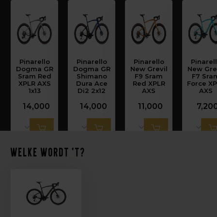
Pinarello
Pinarello
Pinarello
Pinarel
Dogma GR
Dogma GR
New Grevil
New Gre
Sram Red
Shimano
F9 Sram
F7 Sra
XPLR AXS
Dura Ace
Red XPLR
Force X
1x13
Di2 2x12
AXS
AXS
14,000
14,000
11,000
7,20
Welke wordt 't?