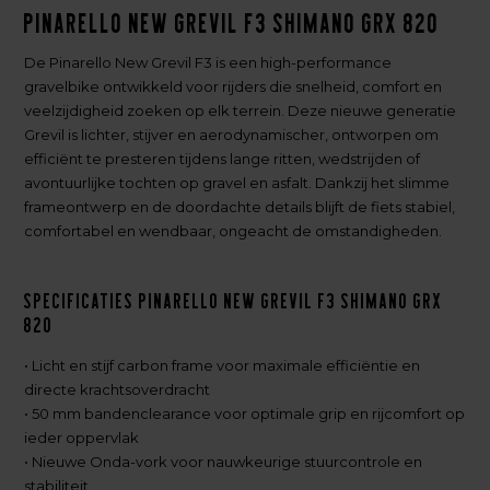
Pinarello New Grevil F3 Shimano GRX 820
De Pinarello New Grevil F3 is een high-performance
gravelbike ontwikkeld voor rijders die snelheid, comfort en
veelzijdigheid zoeken op elk terrein. Deze nieuwe generatie
Grevil is lichter, stijver en aerodynamischer, ontworpen om
efficiënt te presteren tijdens lange ritten, wedstrijden of
avontuurlijke tochten op gravel en asfalt. Dankzij het slimme
frameontwerp en de doordachte details blijft de fiets stabiel,
comfortabel en wendbaar, ongeacht de omstandigheden.
Specificaties Pinarello New Grevil F3 Shimano GRX
820
• Licht en stijf carbon frame voor maximale efficiëntie en
directe krachtsoverdracht
• 50 mm bandenclearance voor optimale grip en rijcomfort op
ieder oppervlak
• Nieuwe Onda-vork voor nauwkeurige stuurcontrole en
stabiliteit