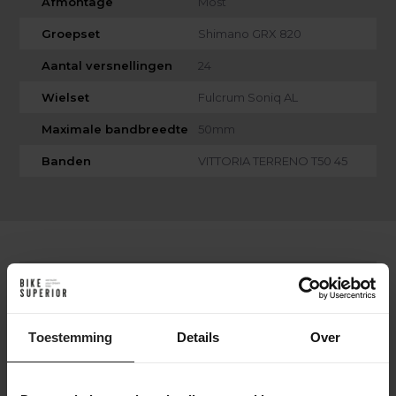
Afmontage
Most
Groepset
Shimano GRX 820
Aantal versnellingen
24
Wielset
Fulcrum Soniq AL
Maximale bandbreedte
50mm
Banden
VITTORIA TERRENO T50 45
Verzendvoorwaarden
Gratis verzending: Bij bestellingen boven €75,-
Toestemming
Details
Over
(Nederland & België)
Verzendtijd: Binnen 1-2 werkdagen, afhankelijk
van de beschikbaarheid van producten.