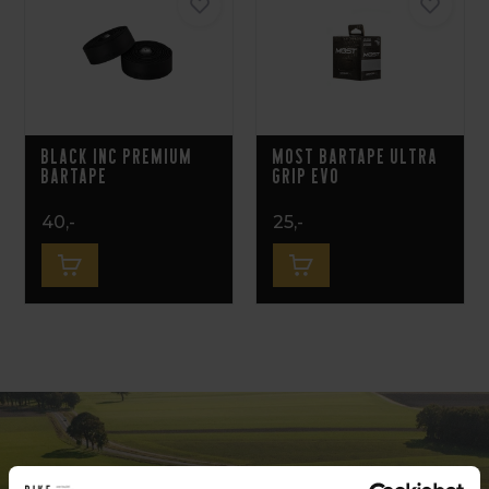
Black Inc Premium
MOST BARTAPE ULTRA
Bartape
GRIP EVO
40,-
25,-