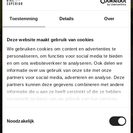
Exclusive bike shop
We're not like most bike shops... and
Toestemming
Details
Over
we're pretty proud of that. We sell
unique models and have a real
Deze website maakt gebruik van cookies
passion for bicycles. Visit our
showroom and discover it for
We gebruiken cookies om content en advertenties te
personaliseren, om functies voor social media te bieden
yourself!
en om ons websiteverkeer te analyseren. Ook delen we
informatie over uw gebruik van onze site met onze
partners voor social media, adverteren en analyse. Deze
partners kunnen deze gegevens combineren met andere
BikeSuperior
informatie die u aan ze heeft verstrekt of die ze hebben
De Joncheerelaan 25
verzameld op basis van uw gebruik van hun services.
7441 HA Nijverdal
The Netherlands
Toestemmingsselectie
Opening hours
Noodzakelijk
Monday
Closed