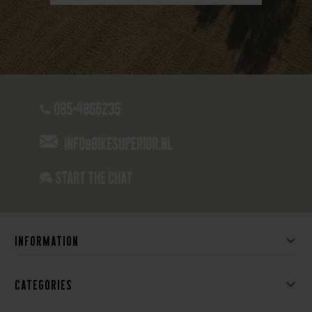
085-4866235
info@bikesuperior.nl
Start the chat
Information
Categories