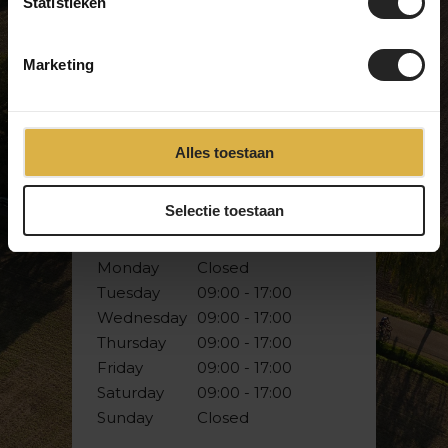
showroom and discover it for
Statistieken
yourself!
Marketing
BikeSuperior
Alles toestaan
De Joncheerelaan 25
7441 HA Nijverdal
The Netherlands
Selectie toestaan
Opening hours
Monday
Closed
Tuesday
09:00 - 17:00
Wednesday
09:00 - 17:00
Thursday
09:00 - 17:00
Friday
09:00 - 17:00
Saturday
09:00 - 17:00
Sunday
Closed