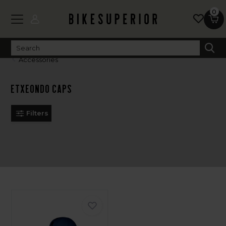
0
Accessories
Etxeondo Caps
Filters