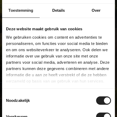
We're not like most bike shops... and
we're pretty proud of that. We sell
Toestemming
Details
Over
unique models and have a real
passion for bicycles. Visit our
Deze website maakt gebruik van cookies
showroom and discover it for
We gebruiken cookies om content en advertenties te
yourself!
personaliseren, om functies voor social media te bieden
en om ons websiteverkeer te analyseren. Ook delen we
informatie over uw gebruik van onze site met onze
partners voor social media, adverteren en analyse. Deze
BikeSuperior
partners kunnen deze gegevens combineren met andere
De Joncheerelaan 25
informatie die u aan ze heeft verstrekt of die ze hebben
7441 HA Nijverdal
verzameld op basis van uw gebruik van hun services.
The Netherlands
Opening hours
Toestemmingsselectie
Monday
Closed
Noodzakelijk
Tuesday
09:00 - 17:00
Wednesday
09:00 - 17:00
Voorkeuren