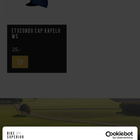
Etxeondo Cap Kapelu
Ws
25,-
Exclusive bike shop