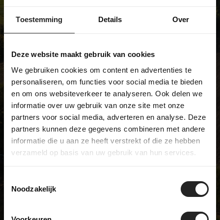
We're not like most bike shops... and
we're pretty proud of that. We sell
Toestemming
Details
Over
unique models and have a real
passion for bicycles. Visit our
Deze website maakt gebruik van cookies
showroom and discover it for
We gebruiken cookies om content en advertenties te
yourself!
personaliseren, om functies voor social media te bieden
en om ons websiteverkeer te analyseren. Ook delen we
informatie over uw gebruik van onze site met onze
partners voor social media, adverteren en analyse. Deze
BikeSuperior
partners kunnen deze gegevens combineren met andere
De Joncheerelaan 25
informatie die u aan ze heeft verstrekt of die ze hebben
7441 HA Nijverdal
verzameld op basis van uw gebruik van hun services.
The Netherlands
Opening hours
Toestemmingsselectie
Monday
Closed
Noodzakelijk
Tuesday
09:00 - 17:00
Wednesday
09:00 - 17:00
Voorkeuren