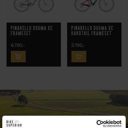
Pinarello Dogma XC
Pinarello Dogma XC
Frameset
Hardtail Frameset
6.190,-
5.190,-
Exclusive bike shop