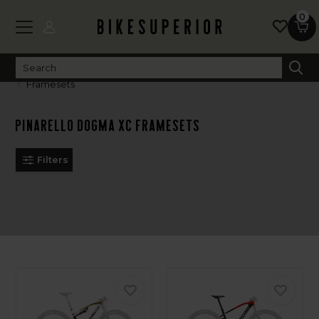
0
Framesets
Pinarello Dogma XC Framesets
Filters