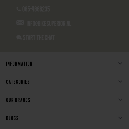
085-4866235
info@bikesuperior.nl
Start the chat
Information
Categories
Our brands
Blogs