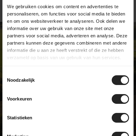
We gebruiken cookies om content en advertenties te
personaliseren, om functies voor social media te bieden
en om ons websiteverkeer te analyseren. Ook delen we
informatie over uw gebruik van onze site met onze
partners voor social media, adverteren en analyse. Deze
partners kunnen deze gegevens combineren met andere
informatie die u aan ze heeft verstrekt of die ze hebben
Exclusive bike shop
verzameld op basis van uw gebruik van hun services.
We're not like most bike shops... and
we're pretty proud of that. We sell
Toestemmingsselectie
Noodzakelijk
unique models and have a real
passion for bicycles. Visit our
showroom and discover it for
Voorkeuren
yourself!
Statistieken