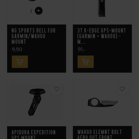
NG Sports Bell for
3T K-EDGE GPS-Mount
Garmin/Wahoo
(Garmin + Wahoo) -
Mount
M...
9,90
91,-
Wahoo ELEMNT BOLT
Apidura Expedition
Aero Out Front
GPS Mount