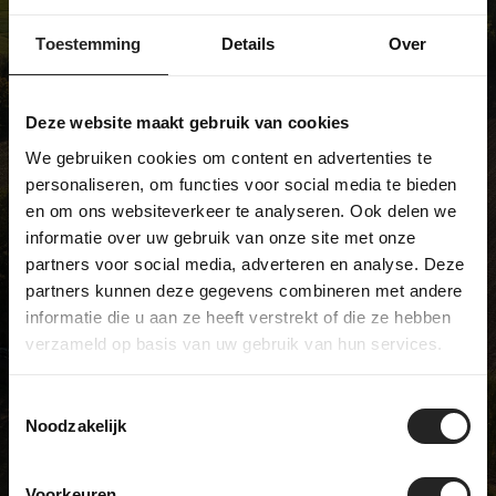
We're not like most bike shops... and
we're pretty proud of that. We sell
Toestemming
Details
Over
unique models and have a real
passion for bicycles. Visit our
Deze website maakt gebruik van cookies
showroom and discover it for
We gebruiken cookies om content en advertenties te
yourself!
personaliseren, om functies voor social media te bieden
en om ons websiteverkeer te analyseren. Ook delen we
informatie over uw gebruik van onze site met onze
partners voor social media, adverteren en analyse. Deze
BikeSuperior
partners kunnen deze gegevens combineren met andere
De Joncheerelaan 25
informatie die u aan ze heeft verstrekt of die ze hebben
7441 HA Nijverdal
verzameld op basis van uw gebruik van hun services.
The Netherlands
Opening hours
Toestemmingsselectie
Monday
Closed
Noodzakelijk
Tuesday
09:00 - 17:00
Wednesday
09:00 - 17:00
Voorkeuren