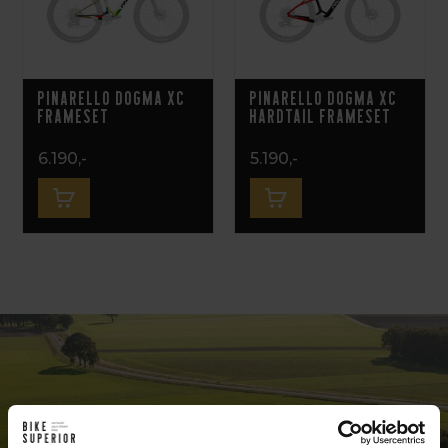
Pinarello Dogma XC
Pinarello Dogma XC
Frameset
Hardtail Frameset
6.190,-
5.190,-
Exclusive bike shop