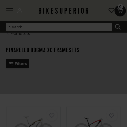
0
Framesets
Pinarello Dogma XC Framesets
Filters