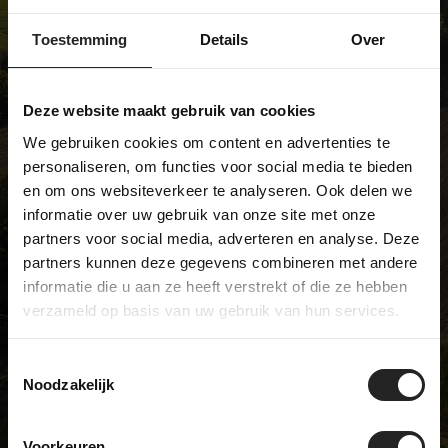
We're not like most bike shops... and
we're pretty proud of that. We sell
Toestemming
Details
Over
unique models and have a real
passion for bicycles. Visit our
Deze website maakt gebruik van cookies
showroom and discover it for
We gebruiken cookies om content en advertenties te
yourself!
personaliseren, om functies voor social media te bieden
en om ons websiteverkeer te analyseren. Ook delen we
informatie over uw gebruik van onze site met onze
partners voor social media, adverteren en analyse. Deze
BikeSuperior
partners kunnen deze gegevens combineren met andere
De Joncheerelaan 25
informatie die u aan ze heeft verstrekt of die ze hebben
7441 HA Nijverdal
verzameld op basis van uw gebruik van hun services.
The Netherlands
Opening hours
Toestemmingsselectie
Monday
Closed
Noodzakelijk
Tuesday
09:00 - 17:00
Wednesday
09:00 - 17:00
Voorkeuren