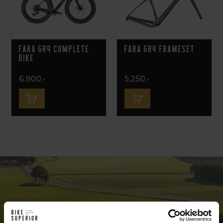
Fara GR4 Complete
Fara GR4 Frameset
Bike
6.900,-
5.250,-
Exclusive bike shop