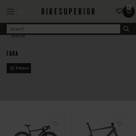
0
Brands
Fara
Filters