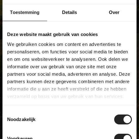
We're not like most bike shops... and
we're pretty proud of that. We sell
Toestemming
Details
Over
unique models and have a real
passion for bicycles. Visit our
Deze website maakt gebruik van cookies
showroom and discover it for
We gebruiken cookies om content en advertenties te
yourself!
personaliseren, om functies voor social media te bieden
en om ons websiteverkeer te analyseren. Ook delen we
informatie over uw gebruik van onze site met onze
partners voor social media, adverteren en analyse. Deze
BikeSuperior
partners kunnen deze gegevens combineren met andere
De Joncheerelaan 25
informatie die u aan ze heeft verstrekt of die ze hebben
7441 HA Nijverdal
verzameld op basis van uw gebruik van hun services.
The Netherlands
Opening hours
Toestemmingsselectie
Monday
Closed
Noodzakelijk
Tuesday
09:00 - 17:00
Wednesday
09:00 - 17:00
Voorkeuren