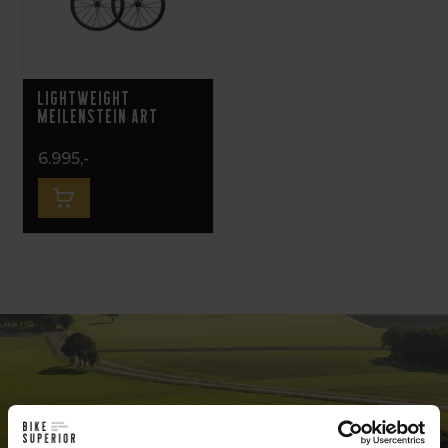
Lightweight
MEILENSTEIN ART
6.995,-
Exclusive bike shop